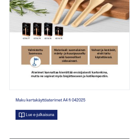
Maku kertakäyttöaterimet A4 fi 042025
Lue e-julkaisuna