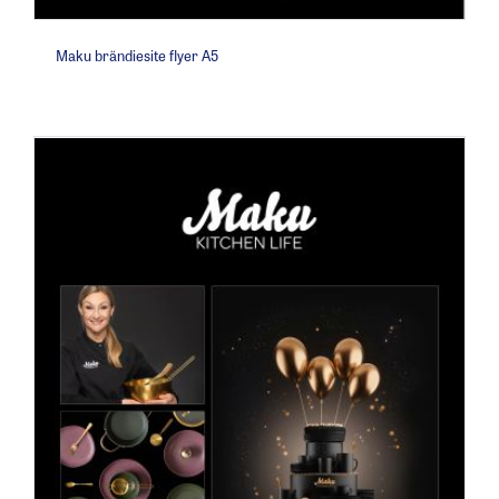
Maku brändiesite flyer A5