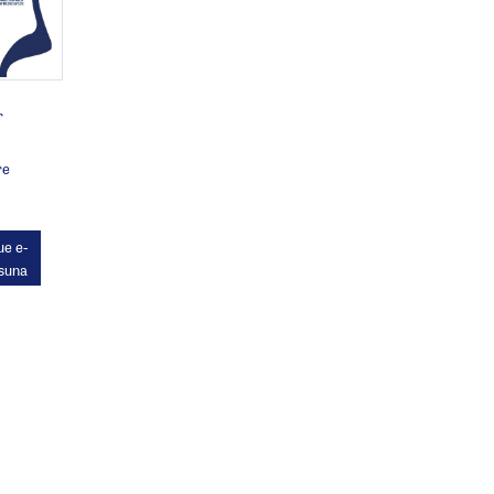
r
re
e e-
isuna